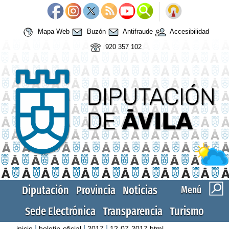
Mapa Web
Buzón
Antifraude
Accesibilidad
920 357 102
Diputación
Provincia
Noticias
Menú
Sede Electrónica
Transparencia
Turismo
|
|
|
inicio
boletin-oficial
2017
12-07-2017.html