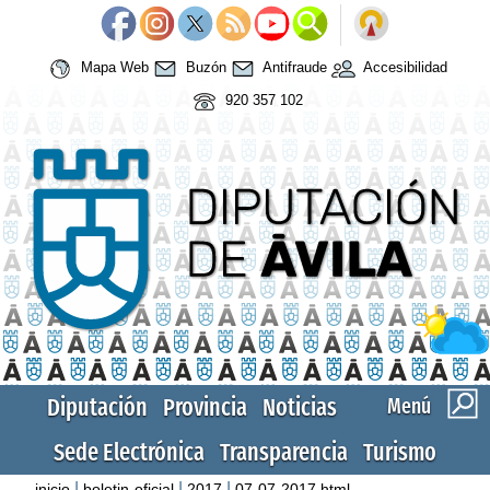
Mapa Web
Buzón
Antifraude
Accesibilidad
920 357 102
Diputación
Provincia
Noticias
Menú
Sede Electrónica
Transparencia
Turismo
|
|
|
inicio
boletin-oficial
2017
07-07-2017.html