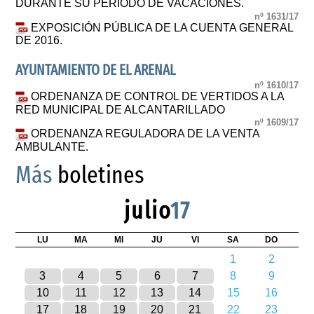
DURANTE SU PERIODO DE VACACIONES.
nº 1631/17
EXPOSICIÓN PÚBLICA DE LA CUENTA GENERAL
DE 2016.
AYUNTAMIENTO DE EL ARENAL
nº 1610/17
ORDENANZA DE CONTROL DE VERTIDOS A LA
RED MUNICIPAL DE ALCANTARILLADO
nº 1609/17
ORDENANZA REGULADORA DE LA VENTA
AMBULANTE.
Más
boletines
julio
17
LU
MA
MI
JU
VI
SA
DO
1
2
3
4
5
6
7
8
9
10
11
12
13
14
15
16
17
18
19
20
21
22
23