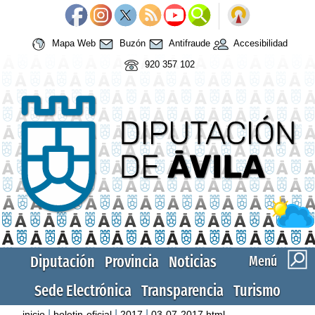
Mapa Web
Buzón
Antifraude
Accesibilidad
920 357 102
Diputación
Provincia
Noticias
Menú
Sede Electrónica
Transparencia
Turismo
|
|
|
inicio
boletin-oficial
2017
03-07-2017.html