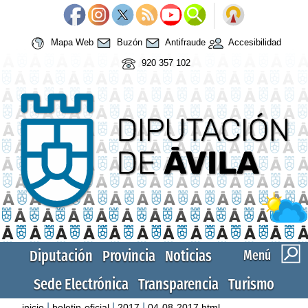
Mapa Web
Buzón
Antifraude
Accesibilidad
920 357 102
Diputación
Provincia
Noticias
Menú
Sede Electrónica
Transparencia
Turismo
|
|
|
inicio
boletin-oficial
2017
04-08-2017.html