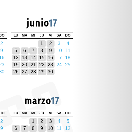
junio
17
DO
LU
MA
MI
JU
VI
SA
DO
2
1
2
3
4
9
5
6
7
8
9
10
11
16
12
13
14
15
16
17
18
23
19
20
21
22
23
24
25
30
26
27
28
29
30
marzo
17
DO
LU
MA
MI
JU
VI
SA
DO
2
1
2
3
4
5
9
6
7
8
9
10
11
12