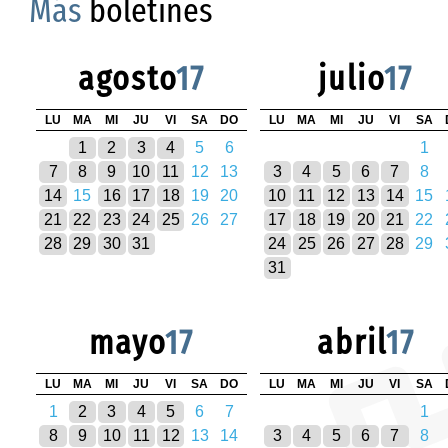
Más
boletines
agosto
17
julio
17
LU
MA
MI
JU
VI
SA
DO
LU
MA
MI
JU
VI
SA
1
2
3
4
5
6
1
7
8
9
10
11
12
13
3
4
5
6
7
8
14
15
16
17
18
19
20
10
11
12
13
14
15
21
22
23
24
25
26
27
17
18
19
20
21
22
28
29
30
31
24
25
26
27
28
29
31
mayo
17
abril
17
LU
MA
MI
JU
VI
SA
DO
LU
MA
MI
JU
VI
SA
1
2
3
4
5
6
7
1
8
9
10
11
12
13
14
3
4
5
6
7
8