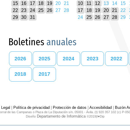
15
16
17
18
19
20
21
10
11
12
13
14
15
22
23
24
25
26
27
28
17
18
19
20
21
22
29
30
31
24
25
26
27
28
29
Boletines
anuales
2026
2025
2024
2023
2022
2018
2017
 Legal
|
Política de privacidad
|
Protección de datos
|
Accesibilidad
|
Buzón An
orral de las Campanas o Plaza de La Diputación s/n. 05001 - Ávila. (t) 920 357 102 (c) P-05
Departamento de Informática
Diseño
©2019|I♥Dip