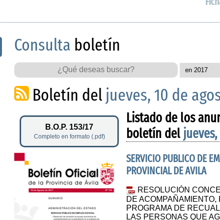
Fich
Consulta
boletín
Boletín del
jueves, 10 de ago
Listado de los anu
B.O.P. 153/17
boletín del
jueves,
Completo en formato (.pdf)
SERVICIO PUBLICO DE E
PROVINCIAL DE AVILA
RESOLUCIÓN CONCE
DE ACOMPAÑAMIENTO, P
PROGRAMA DE RECUALI
LAS PERSONAS QUE AG