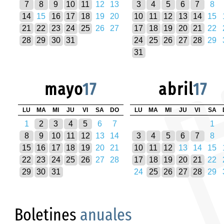
7
8
9
10
11
12
13
3
4
5
6
7
8
14
15
16
17
18
19
20
10
11
12
13
14
15
21
22
23
24
25
26
27
17
18
19
20
21
22
28
29
30
31
24
25
26
27
28
29
31
mayo
17
abril
17
LU
MA
MI
JU
VI
SA
DO
LU
MA
MI
JU
VI
SA
1
2
3
4
5
6
7
1
8
9
10
11
12
13
14
3
4
5
6
7
8
15
16
17
18
19
20
21
10
11
12
13
14
15
22
23
24
25
26
27
28
17
18
19
20
21
22
29
30
31
24
25
26
27
28
29
Boletines
anuales