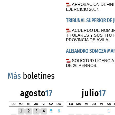
APROBACIÓN DEFINI
EJERCICIO 2017.
TRIBUNAL SUPERIOR DE J
ACUERDO DE NOMBR
TITULARES Y SUSTITUT
PROVINCIA DE ÁVILA.
ALEJANDRO SOMOZA MA
SOLICITUD LICENCIA
DE 26 PERROS.
Más
boletines
agosto
17
julio
17
LU
MA
MI
JU
VI
SA
DO
LU
MA
MI
JU
VI
SA
1
2
3
4
5
6
1