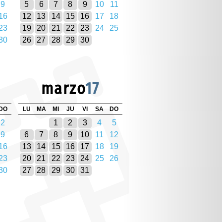
9
5
6
7
8
9
10
11
16
12
13
14
15
16
17
18
23
19
20
21
22
23
24
25
30
26
27
28
29
30
marzo
17
DO
LU
MA
MI
JU
VI
SA
DO
2
1
2
3
4
5
9
6
7
8
9
10
11
12
16
13
14
15
16
17
18
19
23
20
21
22
23
24
25
26
30
27
28
29
30
31