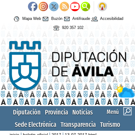
Mapa Web
Buzón
Antifraude
Accesibilidad
920 357 102
Diputación
Provincia
Noticias
Menú
Sede Electrónica
Transparencia
Turismo
|
|
|
inicio
boletin-oficial
2017
13-07-2017.html