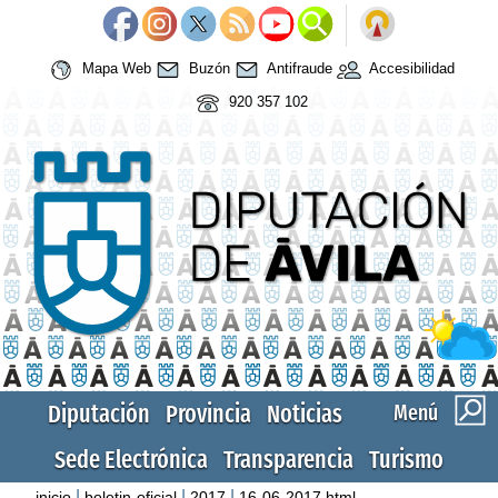
Mapa Web
Buzón
Antifraude
Accesibilidad
920 357 102
Diputación
Provincia
Noticias
Menú
Sede Electrónica
Transparencia
Turismo
|
|
|
inicio
boletin-oficial
2017
16-06-2017.html