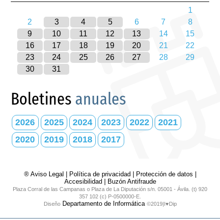
1
2
3
4
5
6
7
8
9
10
11
12
13
14
15
16
17
18
19
20
21
22
23
24
25
26
27
28
29
30
31
Boletines
anuales
2026
2025
2024
2023
2022
2021
2020
2019
2018
2017
® Aviso Legal
|
Política de privacidad
|
Protección de datos
|
Accesibilidad
|
Buzón Antifraude
Plaza Corral de las Campanas o Plaza de La Diputación s/n. 05001 - Ávila. (t) 920
357 102 (c) P-0500000-E.
Departamento de Informática
Diseño
©2019|I♥Dip