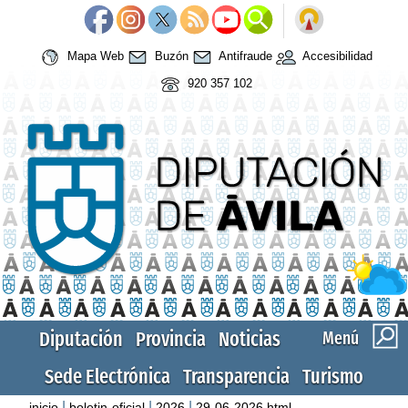
Mapa Web
Buzón
Antifraude
Accesibilidad
920 357 102
Diputación
Provincia
Noticias
Menú
Sede Electrónica
Transparencia
Turismo
|
|
|
inicio
boletin-oficial
2026
29-06-2026.html