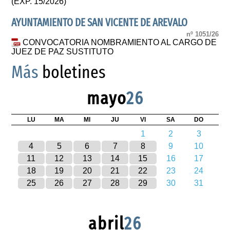
(EXP. 15/2026)
AYUNTAMIENTO DE SAN VICENTE DE AREVALO
nº 1051/26
CONVOCATORIA NOMBRAMIENTO AL CARGO DE
JUEZ DE PAZ SUSTITUTO
Más
boletines
mayo
26
LU
MA
MI
JU
VI
SA
DO
1
2
3
4
5
6
7
8
9
10
11
12
13
14
15
16
17
18
19
20
21
22
23
24
25
26
27
28
29
30
31
abril
26