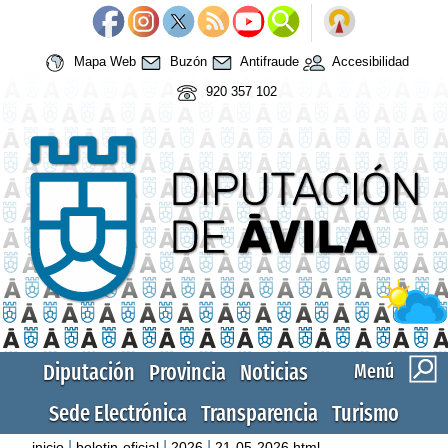
Mapa Web
Buzón
Antifraude
Accesibilidad
920 357 102
Diputación
Provincia
Noticias
Menú
Sede Electrónica
Transparencia
Turismo
|
|
|
inicio
boletin-oficial
2026
21-05-2026.html