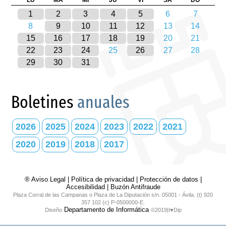
LU
MA
MI
JU
VI
SA
DO
1
2
3
4
5
6
7
8
9
10
11
12
13
14
15
16
17
18
19
20
21
22
23
24
25
26
27
28
29
30
31
Boletines
anuales
2026
2025
2024
2023
2022
2021
2020
2019
2018
2017
® Aviso Legal
|
Política de privacidad
|
Protección de datos
|
Accesibilidad
|
Buzón Antifraude
Plaza Corral de las Campanas o Plaza de La Diputación s/n. 05001 - Ávila. (t) 920
357 102 (c) P-0500000-E.
Departamento de Informática
Diseño
©2019|I♥Dip