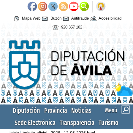
Mapa Web
Buzón
Antifraude
Accesibilidad
920 357 102
Diputación
Provincia
Noticias
Menú
Sede Electrónica
Transparencia
Turismo
|
|
|
inicio
boletin-oficial
2026
12-05-2026.html