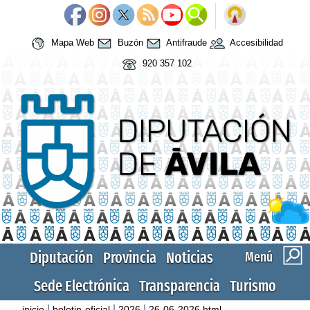
Mapa Web
Buzón
Antifraude
Accesibilidad
920 357 102
Diputación
Provincia
Noticias
Menú
Sede Electrónica
Transparencia
Turismo
|
|
|
inicio
boletin-oficial
2026
26-06-2026.html