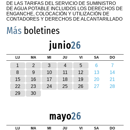
DE LAS TARIFAS DEL SERVICIO DE SUMINISTRO
DE AGUA POTABLE INCLUIDOS LOS DERECHOS DE
ENGANCHE, COLOCACIÓN Y UTILIZACIÓN DE
CONTADORES Y DERECHOS DE ALCANTARILLADO
Más
boletines
junio
26
LU
MA
MI
JU
VI
SA
DO
1
2
3
4
5
6
7
8
9
10
11
12
13
14
15
16
17
18
19
20
21
22
23
24
25
26
27
28
29
30
mayo
26
LU
MA
MI
JU
VI
SA
DO