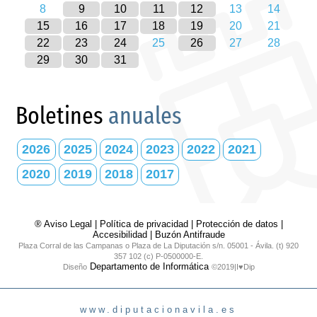
8
9
10
11
12
13
14
15
16
17
18
19
20
21
22
23
24
25
26
27
28
29
30
31
Boletines
anuales
2026
2025
2024
2023
2022
2021
2020
2019
2018
2017
® Aviso Legal
|
Política de privacidad
|
Protección de datos
|
Accesibilidad
|
Buzón Antifraude
Plaza Corral de las Campanas o Plaza de La Diputación s/n. 05001 - Ávila. (t) 920
357 102 (c) P-0500000-E.
Departamento de Informática
Diseño
©2019|I♥Dip
www.diputacionavila.es