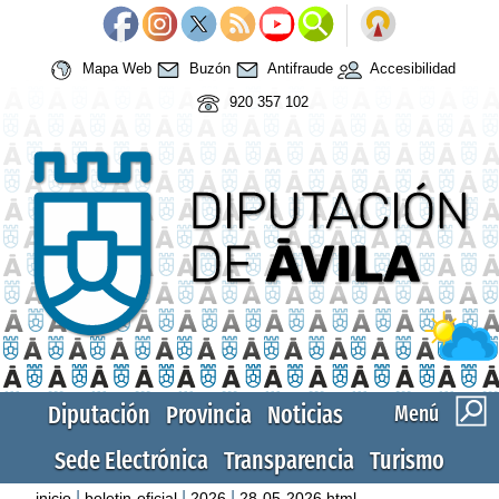
Mapa Web
Buzón
Antifraude
Accesibilidad
920 357 102
Diputación
Provincia
Noticias
Menú
Sede Electrónica
Transparencia
Turismo
|
|
|
inicio
boletin-oficial
2026
28-05-2026.html