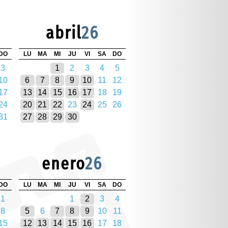
abril
26
DO
LU
MA
MI
JU
VI
SA
DO
3
1
2
3
4
5
10
6
7
8
9
10
11
12
17
13
14
15
16
17
18
19
24
20
21
22
23
24
25
26
31
27
28
29
30
enero
26
DO
LU
MA
MI
JU
VI
SA
DO
1
1
2
3
4
8
5
6
7
8
9
10
11
15
12
13
14
15
16
17
18