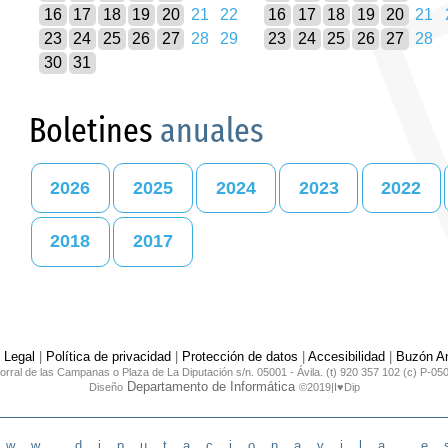
16
17
18
19
20
21
22
16
17
18
19
20
21
23
24
25
26
27
28
29
23
24
25
26
27
28
30
31
Boletines
anuales
2026
2025
2024
2023
2022
2018
2017
 Legal
|
Política de privacidad
|
Protección de datos
|
Accesibilidad
|
Buzón An
orral de las Campanas o Plaza de La Diputación s/n. 05001 - Ávila. (t) 920 357 102 (c) P-05
Departamento de Informática
Diseño
©2019|I♥Dip
www.diputacionavila.e