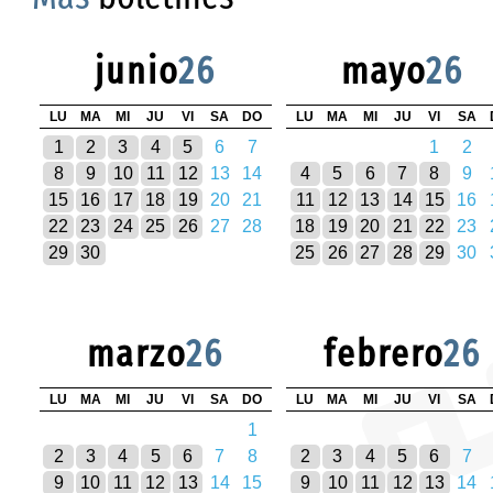
junio
26
mayo
26
LU
MA
MI
JU
VI
SA
DO
LU
MA
MI
JU
VI
SA
1
2
3
4
5
6
7
1
2
8
9
10
11
12
13
14
4
5
6
7
8
9
15
16
17
18
19
20
21
11
12
13
14
15
16
22
23
24
25
26
27
28
18
19
20
21
22
23
29
30
25
26
27
28
29
30
marzo
26
febrero
26
LU
MA
MI
JU
VI
SA
DO
LU
MA
MI
JU
VI
SA
1
2
3
4
5
6
7
8
2
3
4
5
6
7
9
10
11
12
13
14
15
9
10
11
12
13
14