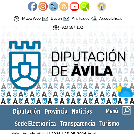
Mapa Web
Buzón
Antifraude
Accesibilidad
920 357 102
Diputación
Provincia
Noticias
Menú
Sede Electrónica
Transparencia
Turismo
|
|
|
inicio
boletin-oficial
2026
25-05-2026.html