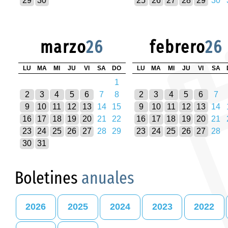
29
30
25
26
27
28
29
30
marzo
26
febrero
26
LU
MA
MI
JU
VI
SA
DO
LU
MA
MI
JU
VI
SA
1
2
3
4
5
6
7
8
2
3
4
5
6
7
9
10
11
12
13
14
15
9
10
11
12
13
14
16
17
18
19
20
21
22
16
17
18
19
20
21
23
24
25
26
27
28
29
23
24
25
26
27
28
30
31
Boletines
anuales
2026
2025
2024
2023
2022