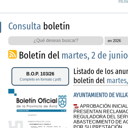
Fich
Consulta
boletín
Boletín del
martes, 2 de juni
Listado de los anu
B.O.P. 103/26
boletín del
martes,
Completo en formato (.pdf)
AYUNTAMIENTO DE VILL
APROBACIÓN INICIAL 
PRESENTAN RECLAMAC
REGULADORA DEL SERV
ABASTECIMIENTO DE AG
POR SU PRESTACIÓN