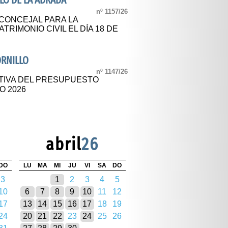
LO DE LA ADRADA
nº 1157/26
CONCEJAL PARA LA
RIMONIO CIVIL EL DÍA 18 DE
ORNILLO
nº 1147/26
TIVA DEL PRESUPUESTO
O 2026
abril
26
DO
LU
MA
MI
JU
VI
SA
DO
3
1
2
3
4
5
10
6
7
8
9
10
11
12
17
13
14
15
16
17
18
19
24
20
21
22
23
24
25
26