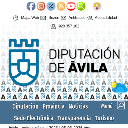
Mapa Web
Buzón
Antifraude
Accesibilidad
920 357 102
Diputación
Provincia
Noticias
Menú
Sede Electrónica
Transparencia
Turismo
|
|
|
inicio
boletin-oficial
2026
05-06-2026.html