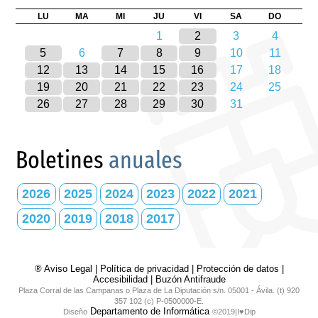
LU
MA
MI
JU
VI
SA
DO
1
2
3
4
5
6
7
8
9
10
11
12
13
14
15
16
17
18
19
20
21
22
23
24
25
26
27
28
29
30
31
Boletines
anuales
2026
2025
2024
2023
2022
2021
2020
2019
2018
2017
® Aviso Legal
|
Política de privacidad
|
Protección de datos
|
Accesibilidad
|
Buzón Antifraude
Plaza Corral de las Campanas o Plaza de La Diputación s/n. 05001 - Ávila. (t) 920
357 102 (c) P-0500000-E.
Departamento de Informática
Diseño
©2019|I♥Dip