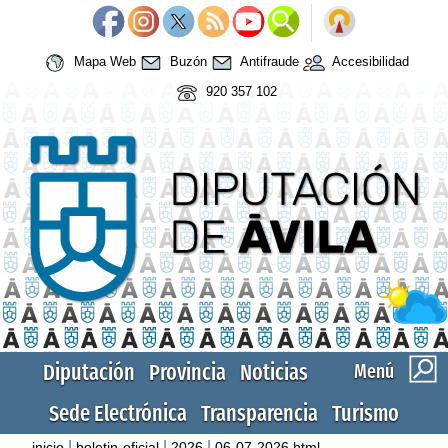
Mapa Web
Buzón
Antifraude
Accesibilidad
920 357 102
Diputación
Provincia
Noticias
Menú
Sede Electrónica
Transparencia
Turismo
|
|
|
inicio
boletin-oficial
2026
06-07-2026.html