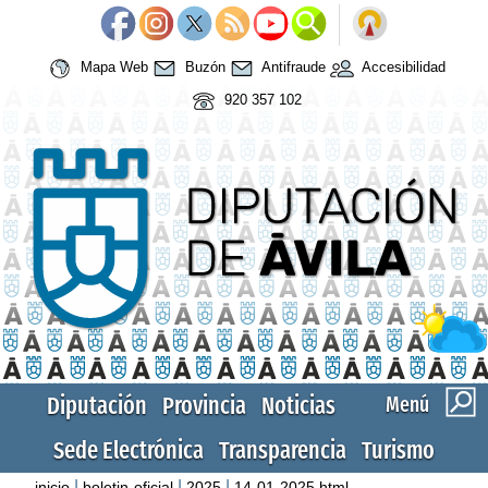
Mapa Web
Buzón
Antifraude
Accesibilidad
920 357 102
Diputación
Provincia
Noticias
Menú
Sede Electrónica
Transparencia
Turismo
|
|
|
inicio
boletin-oficial
2025
14-01-2025.html