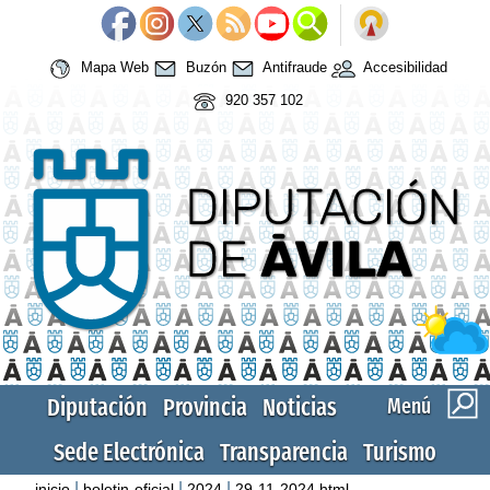
Mapa Web
Buzón
Antifraude
Accesibilidad
920 357 102
Diputación
Provincia
Noticias
Menú
Sede Electrónica
Transparencia
Turismo
|
|
|
inicio
boletin-oficial
2024
29-11-2024.html