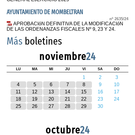
AYUNTAMIENTO DE MOMBELTRAN
nº 2635/24
APROBACIóN DEFINITIVA DE LA MODIFICACIóN
DE LAS ORDENANZAS FISCALES Nº 9, 23 Y 24.
Más
boletines
noviembre
24
LU
MA
MI
JU
VI
SA
DO
1
2
3
4
5
6
7
8
9
10
11
12
13
14
15
16
17
18
19
20
21
22
23
24
25
26
27
28
29
30
octubre
24