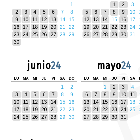
1
1
2
3
2
3
4
5
6
7
8
5
6
7
8
9
10
9
10
11
12
13
14
15
12
13
14
15
16
17
16
17
18
19
20
21
22
19
20
21
22
23
24
23
24
25
26
27
28
29
26
27
28
29
30
31
30
junio
24
mayo
24
LU
MA
MI
JU
VI
SA
DO
LU
MA
MI
JU
VI
SA
1
2
1
2
3
4
3
4
5
6
7
8
9
6
7
8
9
10
11
10
11
12
13
14
15
16
13
14
15
16
17
18
17
18
19
20
21
22
23
20
21
22
23
24
25
24
25
26
27
28
29
30
27
28
29
30
31