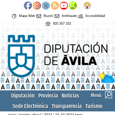
Mapa Web
Buzón
Antifraude
Accesibilidad
920 357 102
Diputación
Provincia
Noticias
Menú
Sede Electrónica
Transparencia
Turismo
|
|
|
inicio
boletin-oficial
2024
16-10-2024.html