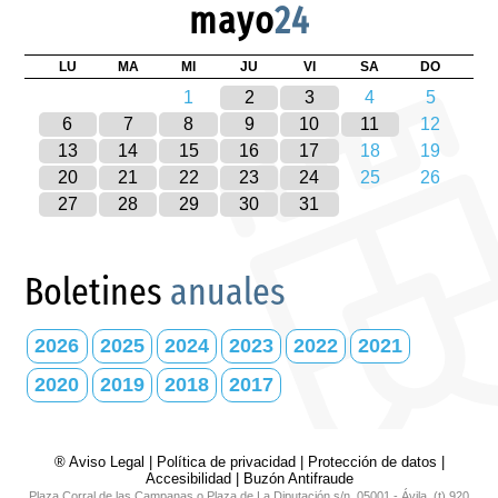
mayo
24
LU
MA
MI
JU
VI
SA
DO
1
2
3
4
5
6
7
8
9
10
11
12
13
14
15
16
17
18
19
20
21
22
23
24
25
26
27
28
29
30
31
Boletines
anuales
2026
2025
2024
2023
2022
2021
2020
2019
2018
2017
® Aviso Legal
|
Política de privacidad
|
Protección de datos
|
Accesibilidad
|
Buzón Antifraude
Plaza Corral de las Campanas o Plaza de La Diputación s/n. 05001 - Ávila. (t) 920