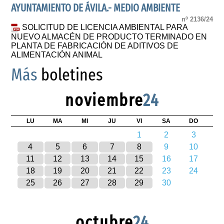
AYUNTAMIENTO DE ÁVILA.- MEDIO AMBIENTE
nº 2136/24
SOLICITUD DE LICENCIA AMBIENTAL PARA
NUEVO ALMACÉN DE PRODUCTO TERMINADO EN
PLANTA DE FABRICACIÓN DE ADITIVOS DE
ALIMENTACIÓN ANIMAL
Más
boletines
noviembre
24
LU
MA
MI
JU
VI
SA
DO
1
2
3
4
5
6
7
8
9
10
11
12
13
14
15
16
17
18
19
20
21
22
23
24
25
26
27
28
29
30
octubre
24