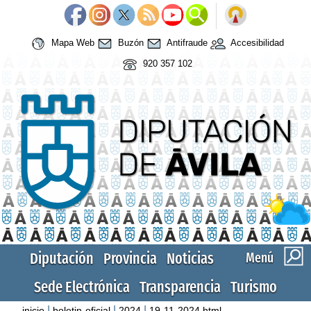
Mapa Web
Buzón
Antifraude
Accesibilidad
920 357 102
Diputación
Provincia
Noticias
Menú
Sede Electrónica
Transparencia
Turismo
|
|
|
inicio
boletin-oficial
2024
19-11-2024.html