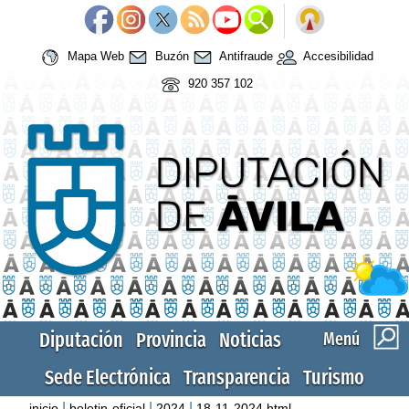
Mapa Web
Buzón
Antifraude
Accesibilidad
920 357 102
Diputación
Provincia
Noticias
Menú
Sede Electrónica
Transparencia
Turismo
|
|
|
inicio
boletin-oficial
2024
18-11-2024.html