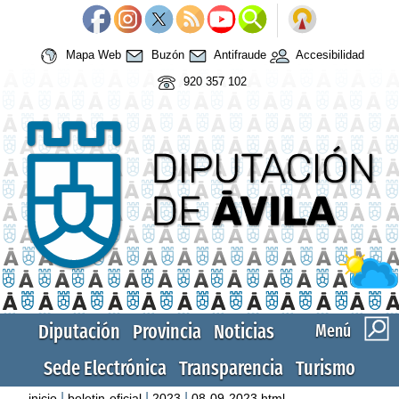
Mapa Web
Buzón
Antifraude
Accesibilidad
920 357 102
Diputación
Provincia
Noticias
Menú
Sede Electrónica
Transparencia
Turismo
|
|
|
inicio
boletin-oficial
2023
08-09-2023.html