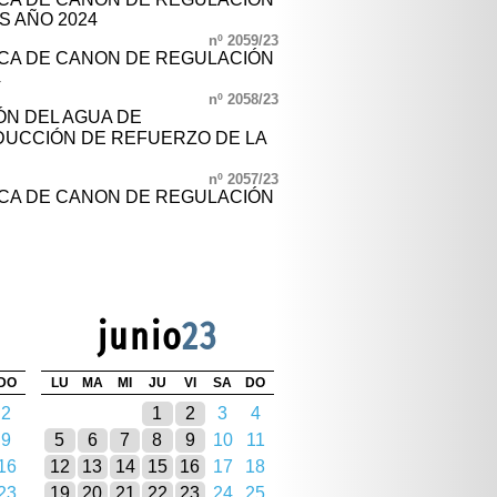
S AÑO 2024
nº 2059/23
CA DE CANON DE REGULACIÓN
4
nº 2058/23
IÓN DEL AGUA DE
UCCIÓN DE REFUERZO DE LA
nº 2057/23
CA DE CANON DE REGULACIÓN
junio
23
DO
LU
MA
MI
JU
VI
SA
DO
2
1
2
3
4
9
5
6
7
8
9
10
11
16
12
13
14
15
16
17
18
23
19
20
21
22
23
24
25