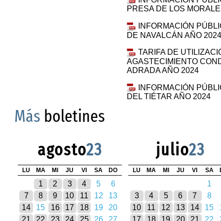
PRESA DE LOS MORALE
INFORMACIÓN PÚBLI
DE NAVALCÁN AÑO 202
TARIFA DE UTILIZAC
AGASTECIMIENTO COND
ADRADA AÑO 2024
INFORMACIÓN PÚBLI
DEL TIÉTAR AÑO 2024
Más
boletines
agosto
23
julio
23
LU
MA
MI
JU
VI
SA
DO
LU
MA
MI
JU
VI
SA
1
2
3
4
5
6
1
7
8
9
10
11
12
13
3
4
5
6
7
8
14
15
16
17
18
19
20
10
11
12
13
14
15
21
22
23
24
25
26
27
17
18
19
20
21
22