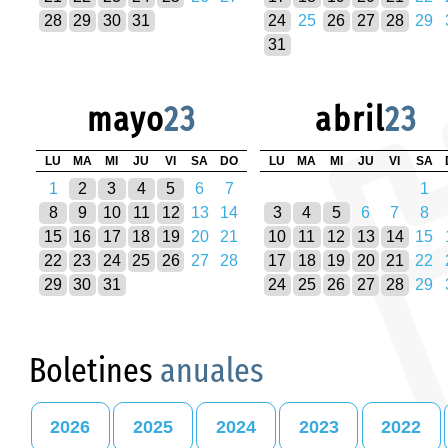
28
29
30
31
24
25
26
27
28
29
31
mayo
23
abril
23
LU
MA
MI
JU
VI
SA
DO
LU
MA
MI
JU
VI
SA
1
2
3
4
5
6
7
1
8
9
10
11
12
13
14
3
4
5
6
7
8
15
16
17
18
19
20
21
10
11
12
13
14
15
22
23
24
25
26
27
28
17
18
19
20
21
22
29
30
31
24
25
26
27
28
29
Boletines
anuales
2026
2025
2024
2023
2022