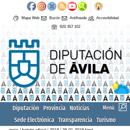
Mapa Web
Buzón
Antifraude
Accesibilidad
920 357 102
Diputación
Provincia
Noticias
Menú
Sede Electrónica
Transparencia
Turismo
|
|
|
inicio
boletin-oficial
2019
29-01-2019.html