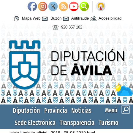
Mapa Web
Buzón
Antifraude
Accesibilidad
920 357 102
Diputación
Provincia
Noticias
Menú
Sede Electrónica
Transparencia
Turismo
|
|
|
inicio
boletin-oficial
2019
05-03-2019.html