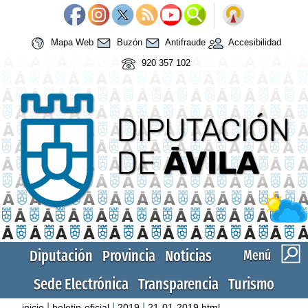
Mapa Web
Buzón
Antifraude
Accesibilidad
920 357 102
Diputación
Provincia
Noticias
Menú
Sede Electrónica
Transparencia
Turismo
|
|
|
inicio
boletin-oficial
2019
21-01-2019.html