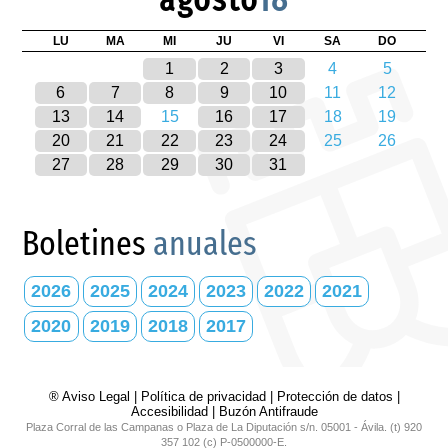
LU
MA
MI
JU
VI
SA
DO
1
2
3
4
5
6
7
8
9
10
11
12
13
14
15
16
17
18
19
20
21
22
23
24
25
26
27
28
29
30
31
Boletines
anuales
2026
2025
2024
2023
2022
2021
2020
2019
2018
2017
® Aviso Legal
|
Política de privacidad
|
Protección de datos
|
Accesibilidad
|
Buzón Antifraude
Plaza Corral de las Campanas o Plaza de La Diputación s/n. 05001 - Ávila. (t) 920
357 102 (c) P-0500000-E.