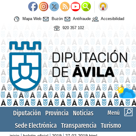
Mapa Web
Buzón
Antifraude
Accesibilidad
920 357 102
Diputación
Provincia
Noticias
Menú
Sede Electrónica
Transparencia
Turismo
|
|
|
inicio
boletin-oficial
2019
27-02-2019.html