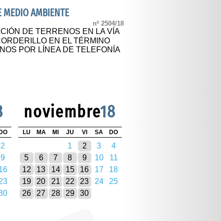
DE MEDIO AMBIENTE
nº 2504/18
IÓN DE TERRENOS EN LA VÍA
CORDERILLO EN EL TÉRMINO
NOS POR LÍNEA DE TELEFONÍA
8
noviembre
18
DO
LU
MA
MI
JU
VI
SA
DO
2
1
2
3
4
9
5
6
7
8
9
10
11
16
12
13
14
15
16
17
18
23
19
20
21
22
23
24
25
30
26
27
28
29
30