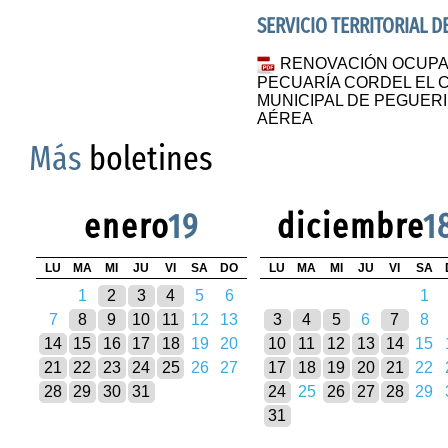
SERVICIO TERRITORIAL 
RENOVACIÓN OCUPAC
PECUARÍA CORDEL EL 
MUNICIPAL DE PEGUERI
AÉREA
Más
boletines
enero
19
diciembre
1
LU
MA
MI
JU
VI
SA
DO
LU
MA
MI
JU
VI
SA
1
2
3
4
5
6
1
7
8
9
10
11
12
13
3
4
5
6
7
8
14
15
16
17
18
19
20
10
11
12
13
14
15
21
22
23
24
25
26
27
17
18
19
20
21
22
28
29
30
31
24
25
26
27
28
29
31