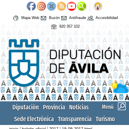
Mapa Web
Buzón
Antifraude
Accesibilidad
920 357 102
Diputación
Provincia
Noticias
Menú
Sede Electrónica
Transparencia
Turismo
|
|
|
inicio
boletin-oficial
2017
19-09-2017.html