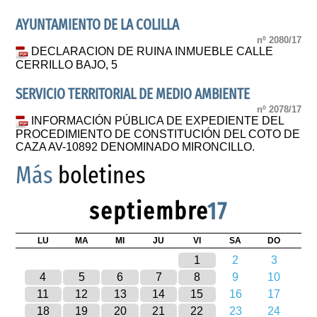
AYUNTAMIENTO DE LA COLILLA
nº 2080/17
DECLARACION DE RUINA INMUEBLE CALLE
CERRILLO BAJO, 5
SERVICIO TERRITORIAL DE MEDIO AMBIENTE
nº 2078/17
INFORMACIÓN PÚBLICA DE EXPEDIENTE DEL
PROCEDIMIENTO DE CONSTITUCIÓN DEL COTO DE
CAZA AV-10892 DENOMINADO MIRONCILLO.
Más
boletines
septiembre
17
LU
MA
MI
JU
VI
SA
DO
1
2
3
4
5
6
7
8
9
10
11
12
13
14
15
16
17
18
19
20
21
22
23
24