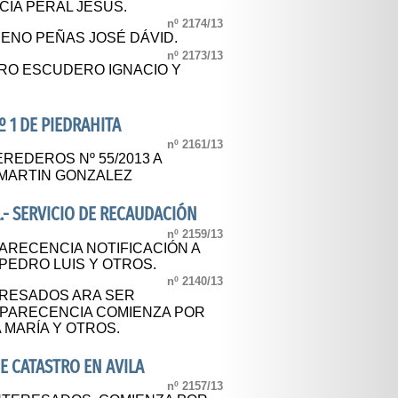
CÍA PERAL JESÚS.
nº 2174/13
RENO PEÑAS JOSÉ DÁVID.
nº 2173/13
ERO ESCUDERO IGNACIO Y
º 1 DE PIEDRAHITA
nº 2161/13
REDEROS Nº 55/2013 A
 MARTIN GONZALEZ
.- SERVICIO DE RECAUDACIÓN
nº 2159/13
ARECENCIA NOTIFICACIÓN A
PEDRO LUIS Y OTROS.
nº 2140/13
TERESADOS ARA SER
MPARECENCIA COMIENZA POR
MARÍA Y OTROS.
E CATASTRO EN AVILA
nº 2157/13