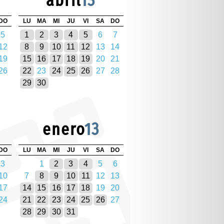
abril
13
DO
LU
MA
MI
JU
VI
SA
DO
5
1
2
3
4
5
6
7
12
8
9
10
11
12
13
14
19
15
16
17
18
19
20
21
26
22
23
24
25
26
27
28
29
30
enero
13
DO
LU
MA
MI
JU
VI
SA
DO
3
1
2
3
4
5
6
10
7
8
9
10
11
12
13
17
14
15
16
17
18
19
20
24
21
22
23
24
25
26
27
28
29
30
31