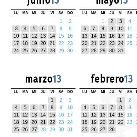
junio
13
mayo
13
LU
MA
MI
JU
VI
SA
DO
LU
MA
MI
JU
VI
SA
1
2
1
2
3
4
3
4
5
6
7
8
9
6
7
8
9
10
11
10
11
12
13
14
15
16
13
14
15
16
17
18
17
18
19
20
21
22
23
20
21
22
23
24
25
24
25
26
27
28
29
30
27
28
29
30
31
marzo
13
febrero
13
LU
MA
MI
JU
VI
SA
DO
LU
MA
MI
JU
VI
SA
1
2
3
1
2
4
5
6
7
8
9
10
4
5
6
7
8
9
11
12
13
14
15
16
17
11
12
13
14
15
16
18
19
20
21
22
23
24
18
19
20
21
22
23
25
26
27
28
29
30
31
25
26
27
28