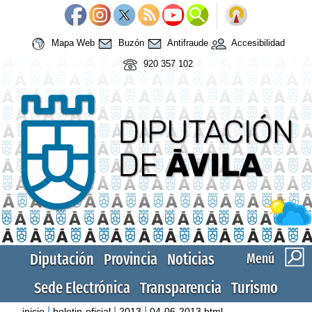
Mapa Web
Buzón
Antifraude
Accesibilidad
920 357 102
Diputación
Provincia
Noticias
Menú
Sede Electrónica
Transparencia
Turismo
|
|
|
inicio
boletin-oficial
2013
04-06-2013.html