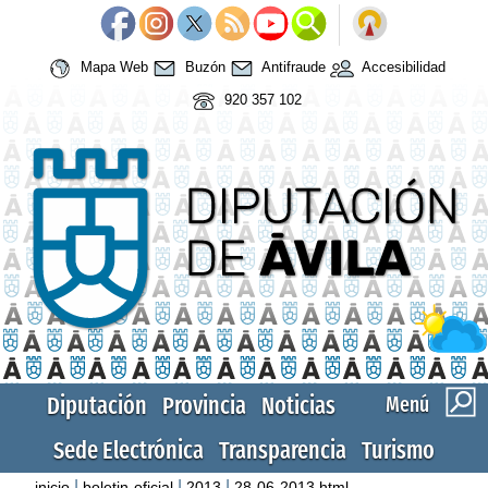
Mapa Web
Buzón
Antifraude
Accesibilidad
920 357 102
Diputación
Provincia
Noticias
Menú
Sede Electrónica
Transparencia
Turismo
|
|
|
inicio
boletin-oficial
2013
28-06-2013.html