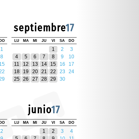
septiembre
17
DO
LU
MA
MI
JU
VI
SA
DO
1
1
2
3
8
4
5
6
7
8
9
10
15
11
12
13
14
15
16
17
22
18
19
20
21
22
23
24
29
25
26
27
28
29
30
junio
17
DO
LU
MA
MI
JU
VI
SA
DO
2
1
2
3
4
9
5
6
7
8
9
10
11