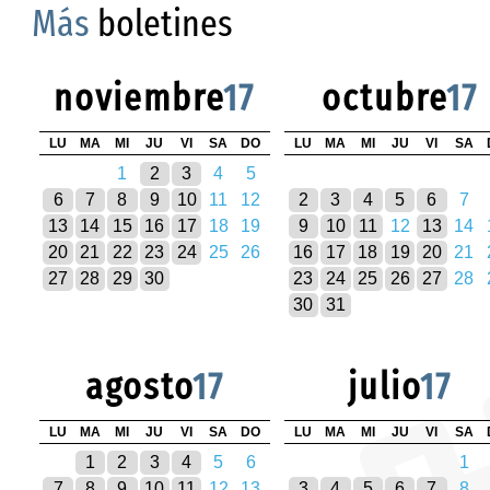
Más
boletines
noviembre
17
octubre
17
LU
MA
MI
JU
VI
SA
DO
LU
MA
MI
JU
VI
SA
1
2
3
4
5
6
7
8
9
10
11
12
2
3
4
5
6
7
13
14
15
16
17
18
19
9
10
11
12
13
14
20
21
22
23
24
25
26
16
17
18
19
20
21
27
28
29
30
23
24
25
26
27
28
30
31
agosto
17
julio
17
LU
MA
MI
JU
VI
SA
DO
LU
MA
MI
JU
VI
SA
1
2
3
4
5
6
1
7
8
9
10
11
12
13
3
4
5
6
7
8