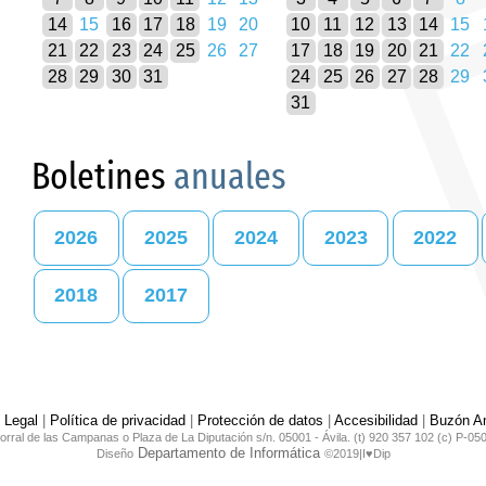
14
15
16
17
18
19
20
10
11
12
13
14
15
21
22
23
24
25
26
27
17
18
19
20
21
22
28
29
30
31
24
25
26
27
28
29
31
Boletines
anuales
2026
2025
2024
2023
2022
2018
2017
 Legal
|
Política de privacidad
|
Protección de datos
|
Accesibilidad
|
Buzón An
orral de las Campanas o Plaza de La Diputación s/n. 05001 - Ávila. (t) 920 357 102 (c) P-05
Departamento de Informática
Diseño
©2019|I♥Dip