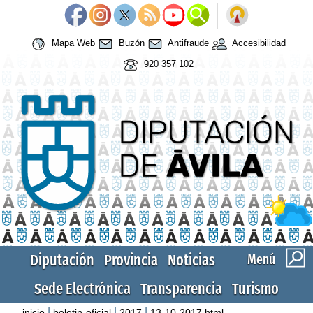
Mapa Web
Buzón
Antifraude
Accesibilidad
920 357 102
Diputación
Provincia
Noticias
Menú
Sede Electrónica
Transparencia
Turismo
|
|
|
inicio
boletin-oficial
2017
13-10-2017.html