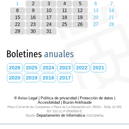
1
2
3
4
5
6
7
8
9
10
11
12
13
14
15
16
17
18
19
20
21
22
23
24
25
26
27
28
29
30
31
Boletines
anuales
2026
2025
2024
2023
2022
2021
2020
2019
2018
2017
® Aviso Legal
|
Política de privacidad
|
Protección de datos
|
Accesibilidad
|
Buzón Antifraude
Plaza Corral de las Campanas o Plaza de La Diputación s/n. 05001 - Ávila. (t) 920
357 102 (c) P-0500000-E.
Departamento de Informática
Diseño
©2019|I♥Dip