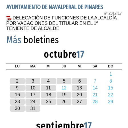
AYUNTAMIENTO DE NAVALPERAL DE PINARES
nº 2317/17
DELEGACIÓN DE FUNCIONES DE LA ALCALDÍA
POR VACACIONES DEL TITULAR EN EL 1º
TENIENTE DE ALCALDE
Más
boletines
octubre
17
LU
MA
MI
JU
VI
SA
DO
1
2
3
4
5
6
7
8
9
10
11
12
13
14
15
16
17
18
19
20
21
22
23
24
25
26
27
28
29
30
31
septiembre
17