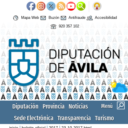
Mapa Web
Buzón
Antifraude
Accesibilidad
920 357 102
Diputación
Provincia
Noticias
Menú
Sede Electrónica
Transparencia
Turismo
|
|
|
inicio
boletin-oficial
2017
23-10-2017.html