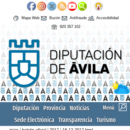
Mapa Web
Buzón
Antifraude
Accesibilidad
920 357 102
Diputación
Provincia
Noticias
Menú
Sede Electrónica
Transparencia
Turismo
|
|
|
inicio
boletin-oficial
2017
19-12-2017.html