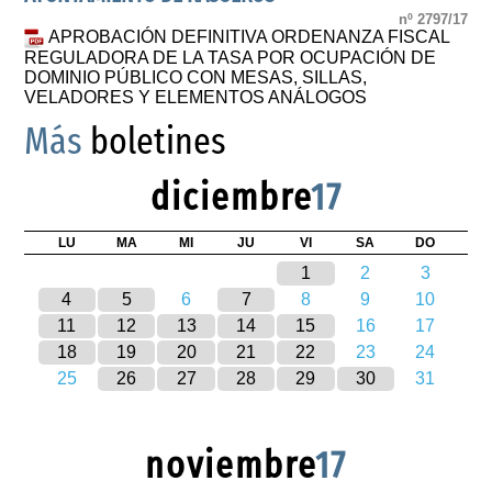
nº 2797/17
APROBACIÓN DEFINITIVA ORDENANZA FISCAL
REGULADORA DE LA TASA POR OCUPACIÓN DE
DOMINIO PÚBLICO CON MESAS, SILLAS,
VELADORES Y ELEMENTOS ANÁLOGOS
Más
boletines
diciembre
17
LU
MA
MI
JU
VI
SA
DO
1
2
3
4
5
6
7
8
9
10
11
12
13
14
15
16
17
18
19
20
21
22
23
24
25
26
27
28
29
30
31
noviembre
17