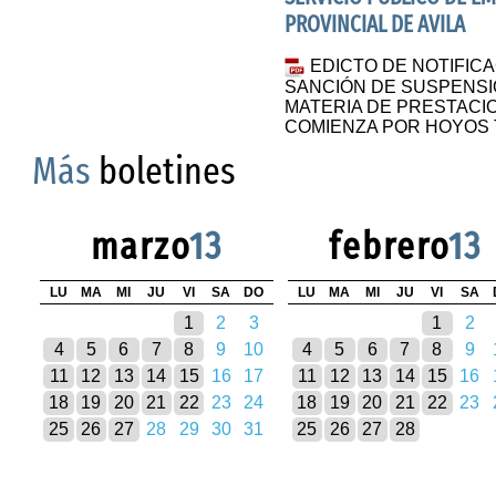
PROVINCIAL DE AVILA
EDICTO DE NOTIFIC
SANCIÓN DE SUSPENSI
MATERIA DE PRESTACI
COMIENZA POR HOYOS 
Más
boletines
marzo
13
febrero
13
LU
MA
MI
JU
VI
SA
DO
LU
MA
MI
JU
VI
SA
1
2
3
1
2
4
5
6
7
8
9
10
4
5
6
7
8
9
11
12
13
14
15
16
17
11
12
13
14
15
16
18
19
20
21
22
23
24
18
19
20
21
22
23
25
26
27
28
29
30
31
25
26
27
28