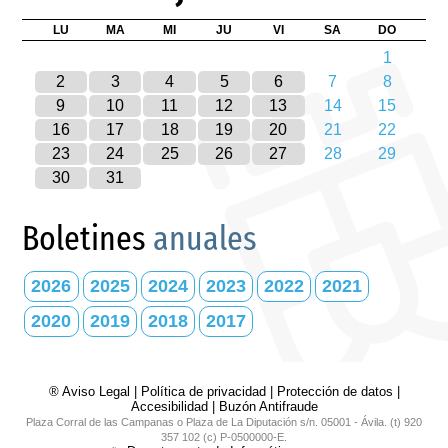
LU
MA
MI
JU
VI
SA
DO
1
2
3
4
5
6
7
8
9
10
11
12
13
14
15
16
17
18
19
20
21
22
23
24
25
26
27
28
29
30
31
Boletines
anuales
2026
2025
2024
2023
2022
2021
2020
2019
2018
2017
® Aviso Legal
|
Política de privacidad
|
Protección de datos
|
Accesibilidad
|
Buzón Antifraude
Plaza Corral de las Campanas o Plaza de La Diputación s/n. 05001 - Ávila. (t) 920
357 102 (c) P-0500000-E.