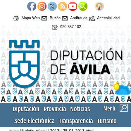
Mapa Web
Buzón
Antifraude
Accesibilidad
920 357 102
Diputación
Provincia
Noticias
Menú
Sede Electrónica
Transparencia
Turismo
|
|
|
inicio
boletin-oficial
2013
25-01-2013.html