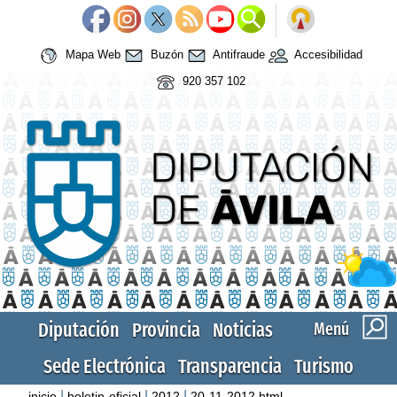
Mapa Web
Buzón
Antifraude
Accesibilidad
920 357 102
Diputación
Provincia
Noticias
Menú
Sede Electrónica
Transparencia
Turismo
|
|
|
inicio
boletin-oficial
2012
20-11-2012.html