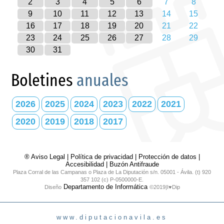
2
3
4
5
6
7
8
9
10
11
12
13
14
15
16
17
18
19
20
21
22
23
24
25
26
27
28
29
30
31
Boletines
anuales
2026
2025
2024
2023
2022
2021
2020
2019
2018
2017
® Aviso Legal
|
Política de privacidad
|
Protección de datos
|
Accesibilidad
|
Buzón Antifraude
Plaza Corral de las Campanas o Plaza de La Diputación s/n. 05001 - Ávila. (t) 920
357 102 (c) P-0500000-E.
Departamento de Informática
Diseño
©2019|I♥Dip
www.diputacionavila.es