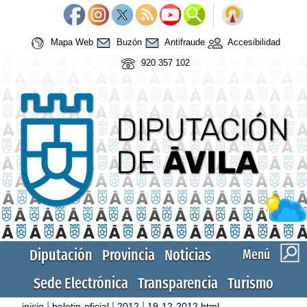
Mapa Web
Buzón
Antifraude
Accesibilidad
920 357 102
Diputación
Provincia
Noticias
Menú
Sede Electrónica
Transparencia
Turismo
|
|
|
inicio
boletin-oficial
2012
19-12-2012.html