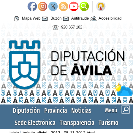
Mapa Web
Buzón
Antifraude
Accesibilidad
920 357 102
Diputación
Provincia
Noticias
Menú
Sede Electrónica
Transparencia
Turismo
|
|
|
inicio
boletin-oficial
2012
05-11-2012.html