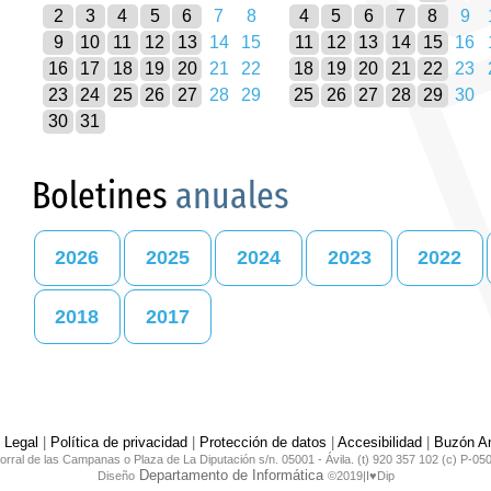
2
3
4
5
6
7
8
4
5
6
7
8
9
9
10
11
12
13
14
15
11
12
13
14
15
16
16
17
18
19
20
21
22
18
19
20
21
22
23
23
24
25
26
27
28
29
25
26
27
28
29
30
30
31
Boletines
anuales
2026
2025
2024
2023
2022
2018
2017
 Legal
|
Política de privacidad
|
Protección de datos
|
Accesibilidad
|
Buzón An
orral de las Campanas o Plaza de La Diputación s/n. 05001 - Ávila. (t) 920 357 102 (c) P-05
Departamento de Informática
Diseño
©2019|I♥Dip