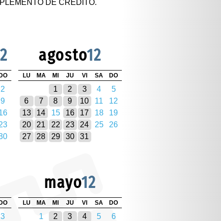
PLEMENTO DE CRÉDITO.
12
agosto
12
DO
LU
MA
MI
JU
VI
SA
DO
2
1
2
3
4
5
9
6
7
8
9
10
11
12
16
13
14
15
16
17
18
19
23
20
21
22
23
24
25
26
30
27
28
29
30
31
mayo
12
DO
LU
MA
MI
JU
VI
SA
DO
3
1
2
3
4
5
6