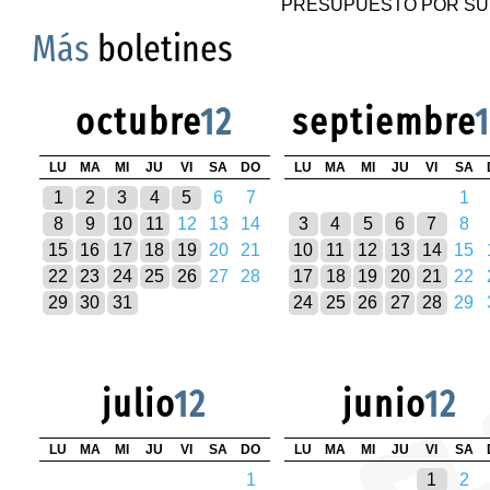
PRESUPUESTO POR SU
Más
boletines
octubre
12
septiembre
LU
MA
MI
JU
VI
SA
DO
LU
MA
MI
JU
VI
SA
1
2
3
4
5
6
7
1
8
9
10
11
12
13
14
3
4
5
6
7
8
15
16
17
18
19
20
21
10
11
12
13
14
15
22
23
24
25
26
27
28
17
18
19
20
21
22
29
30
31
24
25
26
27
28
29
julio
12
junio
12
LU
MA
MI
JU
VI
SA
DO
LU
MA
MI
JU
VI
SA
1
1
2