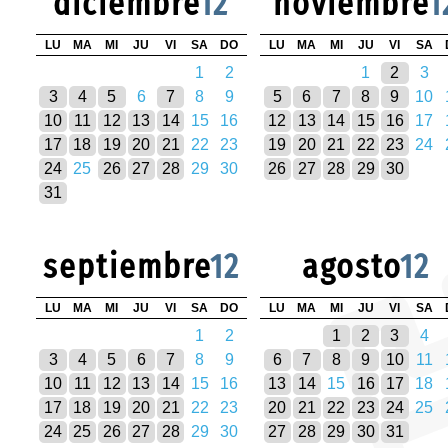
diciembre
12
noviembre
1
LU
MA
MI
JU
VI
SA
DO
LU
MA
MI
JU
VI
SA
1
2
1
2
3
3
4
5
6
7
8
9
5
6
7
8
9
10
10
11
12
13
14
15
16
12
13
14
15
16
17
17
18
19
20
21
22
23
19
20
21
22
23
24
24
25
26
27
28
29
30
26
27
28
29
30
31
septiembre
12
agosto
12
LU
MA
MI
JU
VI
SA
DO
LU
MA
MI
JU
VI
SA
1
2
1
2
3
4
3
4
5
6
7
8
9
6
7
8
9
10
11
10
11
12
13
14
15
16
13
14
15
16
17
18
17
18
19
20
21
22
23
20
21
22
23
24
25
24
25
26
27
28
29
30
27
28
29
30
31