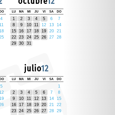
2
octubre
12
DO
LU
MA
MI
JU
VI
SA
DO
4
1
2
3
4
5
6
7
11
8
9
10
11
12
13
14
18
15
16
17
18
19
20
21
25
22
23
24
25
26
27
28
29
30
31
julio
12
DO
LU
MA
MI
JU
VI
SA
DO
5
1
12
2
3
4
5
6
7
8
19
9
10
11
12
13
14
15
26
16
17
18
19
20
21
22
23
24
25
26
27
28
29