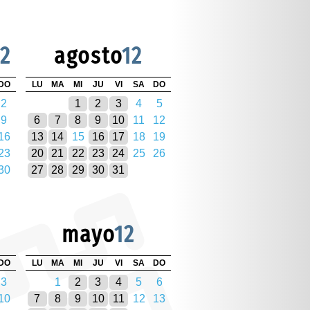
12
agosto
12
DO
LU
MA
MI
JU
VI
SA
DO
2
1
2
3
4
5
9
6
7
8
9
10
11
12
16
13
14
15
16
17
18
19
23
20
21
22
23
24
25
26
30
27
28
29
30
31
mayo
12
DO
LU
MA
MI
JU
VI
SA
DO
3
1
2
3
4
5
6
10
7
8
9
10
11
12
13