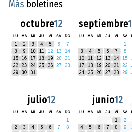
Más
boletines
octubre
12
septiembre
LU
MA
MI
JU
VI
SA
DO
LU
MA
MI
JU
VI
SA
1
2
3
4
5
6
7
1
8
9
10
11
12
13
14
3
4
5
6
7
8
15
16
17
18
19
20
21
10
11
12
13
14
15
22
23
24
25
26
27
28
17
18
19
20
21
22
29
30
31
24
25
26
27
28
29
julio
12
junio
12
LU
MA
MI
JU
VI
SA
DO
LU
MA
MI
JU
VI
SA
1
1
2
2
3
4
5
6
7
8
4
5
6
7
8
9