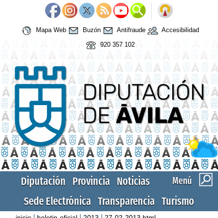
Mapa Web
Buzón
Antifraude
Accesibilidad
920 357 102
Diputación
Provincia
Noticias
Menú
Sede Electrónica
Transparencia
Turismo
|
|
|
inicio
boletin-oficial
2013
27-02-2013.html