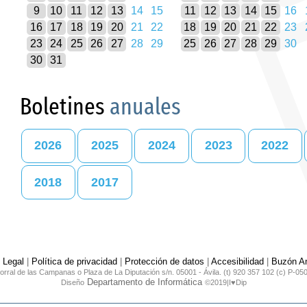
9
10
11
12
13
14
15
11
12
13
14
15
16
16
17
18
19
20
21
22
18
19
20
21
22
23
23
24
25
26
27
28
29
25
26
27
28
29
30
30
31
Boletines
anuales
2026
2025
2024
2023
2022
2018
2017
 Legal
|
Política de privacidad
|
Protección de datos
|
Accesibilidad
|
Buzón An
orral de las Campanas o Plaza de La Diputación s/n. 05001 - Ávila. (t) 920 357 102 (c) P-05
Departamento de Informática
Diseño
©2019|I♥Dip