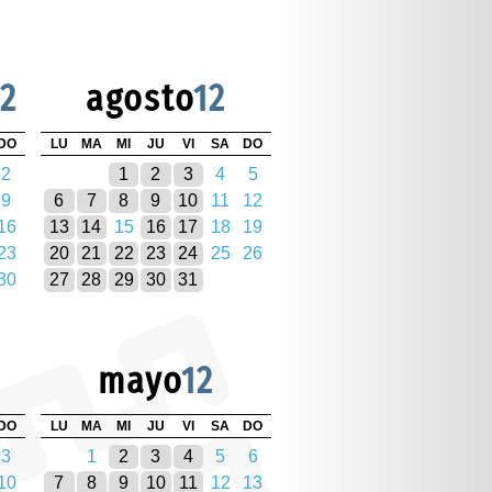
12
agosto
12
DO
LU
MA
MI
JU
VI
SA
DO
2
1
2
3
4
5
9
6
7
8
9
10
11
12
16
13
14
15
16
17
18
19
23
20
21
22
23
24
25
26
30
27
28
29
30
31
mayo
12
DO
LU
MA
MI
JU
VI
SA
DO
3
1
2
3
4
5
6
10
7
8
9
10
11
12
13