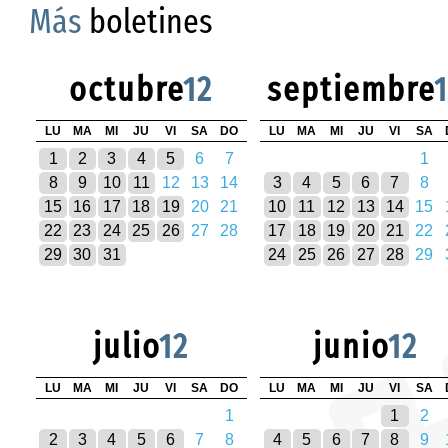
Más
boletines
octubre
12
septiembre
LU
MA
MI
JU
VI
SA
DO
LU
MA
MI
JU
VI
SA
1
2
3
4
5
6
7
1
8
9
10
11
12
13
14
3
4
5
6
7
8
15
16
17
18
19
20
21
10
11
12
13
14
15
22
23
24
25
26
27
28
17
18
19
20
21
22
29
30
31
24
25
26
27
28
29
julio
12
junio
12
LU
MA
MI
JU
VI
SA
DO
LU
MA
MI
JU
VI
SA
1
1
2
2
3
4
5
6
7
8
4
5
6
7
8
9